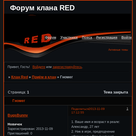
Форум клана RED
Форум
Участники
Поиск
Регистрация
Войти
Активные темы
Привет, Гость!
Войдите
или
зарегистрируйтесь
.
»
Клан Red
»
Приём в клан
»
Гномег
Страница:
1
Тема закрыта
Гномег
1
Поделиться
2013-11-09
17:12:55
BugsBunny
1. Ваше имя и возраст в реале:
Новичок
Александр, 27 лет
Зарегистрирован
: 2013-11-09
2. Ник в игре, предподчение
Приглашений:
0