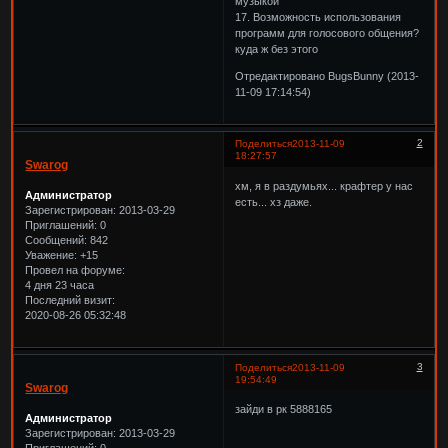
музыкой
17. Возможность использования
программ для голосового общения?
куда ж без этого
Отредактировано BugsBunny (2013-
11-09 17:14:54)
2
Поделиться
2013-11-09
18:27:57
Swarog
хм, я в раздумьях... крафтер у нас
Администратор
есть... хз даже.
Зарегистрирован
: 2013-03-29
Приглашений:
0
Сообщений:
842
Уважение:
+15
Провел на форуме:
4 дня 23 часа
Последний визит:
2020-08-26 05:32:48
3
Поделиться
2013-11-09
19:54:49
Swarog
зайди в рк 5888165
Администратор
Зарегистрирован
: 2013-03-29
Приглашений:
0