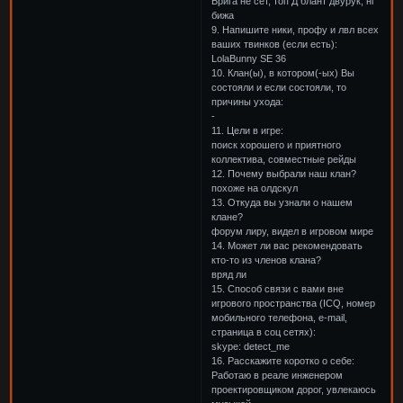
Брига не сет, топ Д блант двурук, нг
бижа
9. Напишите ники, профу и лвл всех
ваших твинков (если есть):
LolaBunny SE 36
10. Клан(ы), в котором(-ых) Вы
состояли и если состояли, то
причины ухода:
-
11. Цели в игре:
поиск хорошего и приятного
коллектива, совместные рейды
12. Почему выбрали наш клан?
похоже на олдскул
13. Откуда вы узнали о нашем
клане?
форум лиру, видел в игровом мире
14. Может ли вас рекомендовать
кто-то из членов клана?
вряд ли
15. Способ связи с вами вне
игрового пространства (ICQ, номер
мобильного телефона, e-mail,
страница в соц сетях):
skype: detect_me
16. Расскажите коротко о себе:
Работаю в реале инженером
проектировщиком дорог, увлекаюсь