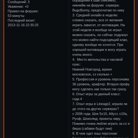
обращения к Вам (ник\имя),
Сообщений:
3
никнейм на форуме сервера:
Уважение:
+0
BugsBunny, предпочитаю по нику
Провел на форуме:
3. Средний онлайн в неделю:
53 минуты
сложно сказать, все от желания
Последний визит:
играть зависит, от мотивации. На
2013-11-16 22:30:25
этой неделе я вообще не играл
можно сказать, но сейчас подумал
что можно найти подходящий клан,
одному вообще не хочется. При
хорошей мотивации я могу играть
очень много.
4. Место жительства и часовой
пояс:
Нижний Новгород, время
московское, хз сколько +
5. Профессия и уровень персонажа:
36 уровень, крафтер. Вторую профу
могу сделать как только так сразу.
6. Опыт игры за данный класс:
года 4
7. Опыт игры в Lineage2, играли ли
до этого на других серверах?
с 2006 года. Шок 5х10, Абусс х10а,
Руоф, Шоколюд, проекты лиру.
Помимо гнома люблю играть за сх и
биша (сабами будут они)
8. В чем одет ваш персонаж: