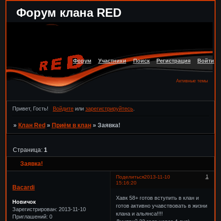
Форум клана RED
Форум
Участники
Поиск
Регистрация
Войти
Активные темы
Привет, Гость!
Войдите
или
зарегистрируйтесь
.
»
Клан Red
»
Приём в клан
»
Заявка!
Страница:
1
Заявка!
1
Поделиться
2013-11-10
15:16:20
Bacardi
Хавк 58+ готов вступить в клан и
Новичок
готов активно учавствовать в жизни
Зарегистрирован
: 2013-11-10
клана и альянса!!!!
Приглашений:
0