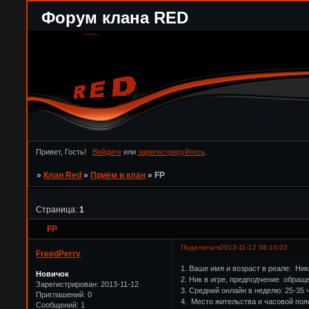
Форум клана RED
Привет, Гость!
Войдите
или
зарегистрируйтесь
.
»
Клан Red
»
Приём в клан
»
FP
Страница:
1
FP
Поделиться
2013-11-12 08:10:02
FreedPerry
1. Ваше имя и возраст в реале: Ник
Новичок
2. Ник в игре, предподчение обращ
Зарегистрирован
: 2013-11-12
3. Средний онлайн в неделю: 25-35 
Приглашений:
0
4. Место жительства и часовой поя
Сообщений:
1