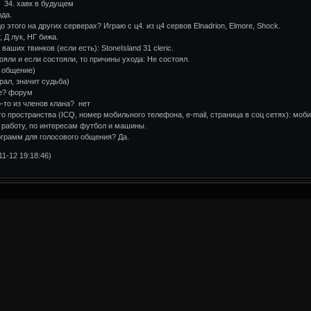
 34. хавк в будущем
ода.
до этого на других серверах? Играю с ц4. из ц4 сервов Elnadrion, Elmore, Shock.
 Д лук, НГ бижа.
ваших твинков (если есть): StoneIsland 31 cleric.
тояли и если состояли, то причины ухода: Не состоял.
, общение)
ал, значит судьба)
не? форум
-то из членов клана? нет
го пространства (ICQ, номер мобильного телефона, e-mail, страница в соц сетях): моб
у работу, по интересам футбол и машины.
ограмм для голосового общения? Да.
1-12 19:18:46)