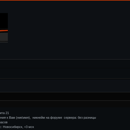
ита 21
ения к Вам (ник\имя), никнейм на форуме сервера: без разницы
часов
с: Новосибирск, +3 мск