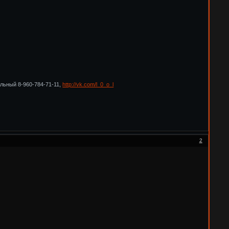
ильный 8-960-784-71-11,
http://vk.com/l_0_o_l
2