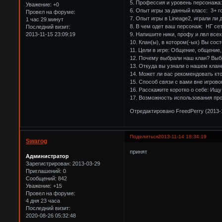
5. Профессия и уровень персонажа:
Уважение:
+0
6. Опыт игры за данный класс: 3+ г
Провел на форуме:
7. Опыт игры в Lineage2, играли ли 
1 час 29 минут
8. В чем одет ваш персонаж: НГ сет,
Последний визит:
9. Напишите ники, профу и лвл всех 
2013-11-15 23:09:19
10. Клан(ы), в котором(-ых) Вы сос
11. Цели в игре: Общение, общение
12. Почему выбрали наш клан? Выбр
13. Откуда вы узнали о нашем кла
14. Может ли вас рекомендовать кто
15. Способ связи с вами вне игрово
16. Расскажите коротко о себе: Ищ
17. Возможность использования пр
Отредактировано FreedPerry (2013-1
Поделиться
2013-11-14 18:34:19
Swarog
принят
Администратор
Зарегистрирован
: 2013-03-29
Приглашений:
0
Сообщений:
842
Уважение:
+15
Провел на форуме:
4 дня 23 часа
Последний визит:
2020-08-26 05:32:48