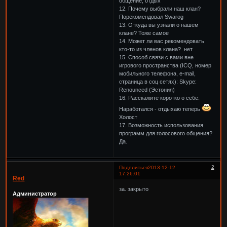
общение, отдых
12. Почему выбрали наш клан?
Порекомендовал Swarog
13. Откуда вы узнали о нашем
клане? Тоже самое
14. Может ли вас рекомендовать
кто-то из членов клана? нет
15. Способ связи с вами вне
игрового пространства (ICQ, номер
мобильного телефона, e-mail,
страница в соц сетях): Skype:
Renounced (Эстония)
16. Расскажите коротко о себе:
Наработался - отдыхаю теперь
Холост
17. Возможность использования
программ для голосового общения?
Да.
2
Поделиться
2013-12-12
17:26:01
Red
за. закрыто
Администратор