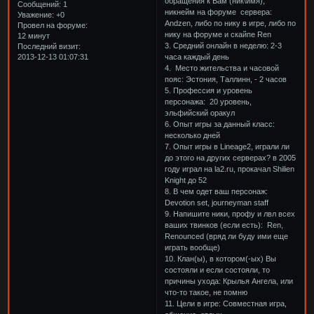
обращения к Вам (ник\имя),
Сообщений:
1
никнейм на форуме сервера:
Уважение:
+0
Andzen, либо по нику в игре, либо по
Провел на форуме:
нику на форуме и скайпе Ren
12 минут
3. Средний онлайн в неделю: 2-3
Последний визит:
часа каждый день
2013-12-13 01:07:31
4. Место жительства и часовой
пояс: Эстония, Таллинн, - 2 часов
5. Профессия и уровень
персонажа: 20 уровень,
эльфийский оракул
6. Опыт игры за данный класс:
несколько дней
7. Опыт игры в Lineage2, играли ли
до этого на других серверах? в 2005
году играл на la2.ru, прокачал Shilien
Knight до 52
8. В чем одет ваш персонаж:
Devotion set, journeyman staff
9. Напишите ники, профу и лвл всех
ваших твинков (если есть): Ren,
Renounced (вряд ли буду ими еще
играть вообще)
10. Клан(ы), в котором(-ых) Вы
состояли и если состояли, то
причины ухода: Крылья Ангела, или
что-то такое, не помню
11. Цели в игре: Совместная игра,