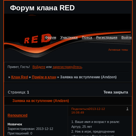
Форум клана RED
Форум
Участники
Поиск
Регистрация
Войти
Активные темы
Привет, Гость!
Войдите
или
зарегистрируйтесь
.
»
Клан Red
»
Приём в клан
»
Заявка на вступление (Andzen)
Страница:
1
Тема закрыта
Заявка на вступление (Andzen)
1
Поделиться
2013-12-12
16:08:49
Renounced
1. Ваше имя и возраст в реале:
Новичок
Артур, 25 лет
Зарегистрирован
: 2013-12-12
2. Ник в игре, предподчение
Приглашений:
0